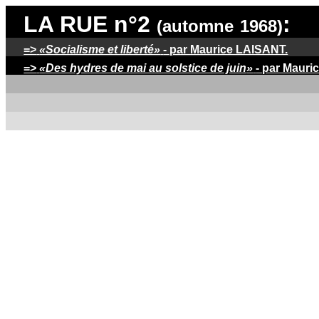
LA RUE
n°2
:
(automne
1968)
=>
«Socialisme et liberté»
- par Maurice LAISANT.
=>
«
Des hydres de mai au solstice de juin
»
- par Mauri