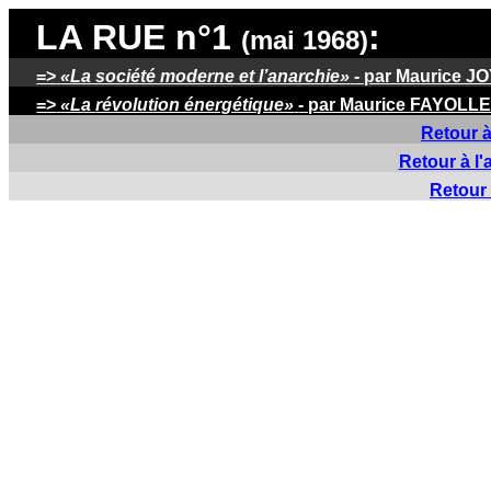
LA RUE
n°1
:
(mai 1968)
=>
«La société moderne et l’anarchie»
- par Maurice J
=>
«La
révolution énergétiqu
e»
- par Maurice
FAYOLL
Retour à
Retour à l'
Retour 