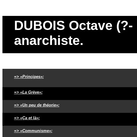
DUBOIS Octave (?- ?)
anarchiste.
=> «Principes»:
=> «La Grève»:
=> «Un peu de théorie»:
=> «Ça et là»:
=> «Communisme»: