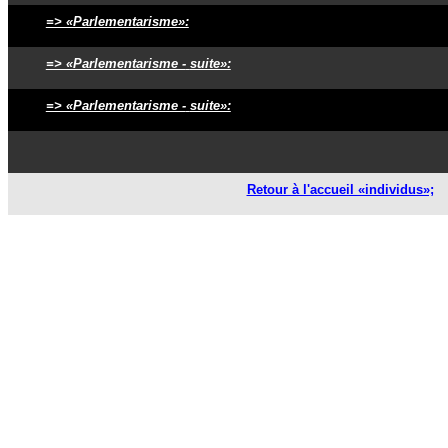
=> «Parlementarisme»:
=> «Parlementarisme -
suite»:
=> «Parlementarisme -
suite»:
Retour à l'accueil «individus»;