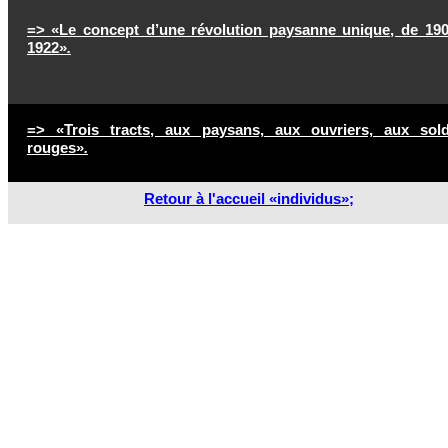
=>
«Le concept d’une révolution paysanne unique, de 19
1922»
.
=>
«
Trois tracts, aux paysans, aux ouvriers, aux sold
rouges
»
.
Retour à l'accueil «individus»;