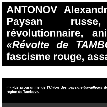
ANTONOV Alexandre
Paysan rus
révolutionnaire, a
«Révolte de TAM
fascisme rouge, ass
=>
«Le programme de l’
Union des paysans-travailleurs
d
région de Tambov»
.