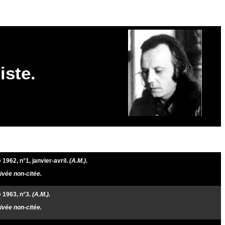
iste.
 1962, n°1,
janvier-avril
.
(A.M.).
vée non-citée.
 1963, n°3.
(A.M.).
vée non-citée.