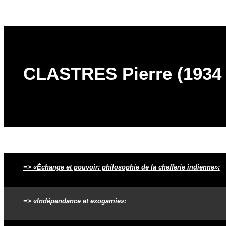
CLASTRES Pierre (1934 –
=> «Échange et pouvoir: philosophie de la chefferie indienne»:
=> «Indépendance et exogamie»: