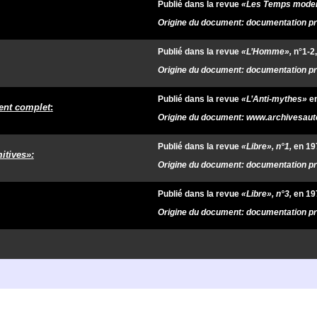
Publié dans la revue
«Les Temps mode
Origine du document: documentation pri
Publié dans la revue
«L’
Homme
»,
n°
1-
2
Origine du document: documentation pri
Publié dans la revue
«L’Anti-mythes»
e
ent complet
:
Origine du document: www.archivesaut
Publié dans la revue
«Libre», n°1,
en 19
itives»:
Origine du document: documentation pri
Publié dans la revue
«Libre», n°3,
en 19
Origine du document: documentation pri