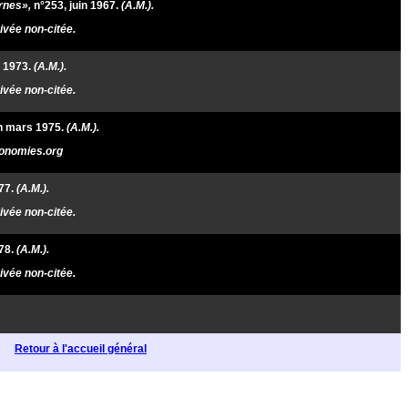
rnes»,
n°253, juin 1967.
(A.M.).
vée non-citée.
,
1973
.
(A.M.).
vée non-citée.
n mars 1975.
(A.M.).
onomies.org
77.
(A.M.).
vée non-citée.
78.
(A.M.).
vée non-citée.
Retour à l'accueil général