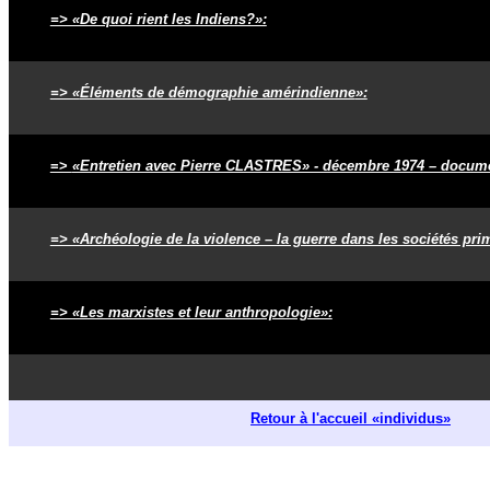
=> «De quoi rient les Indiens?»:
=> «
Éléments de démographie amérindienne
»:
=>
«Entretien avec Pierre CLASTRES» - décembre 1974 – docum
=> «Archéologie de la violence – la guerre dans les sociétés prim
=> «Les marxistes et leur anthropologie»:
Retour à l'accueil «individus»